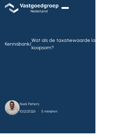
Wat als de taxatiewaarde lager is dan de
Kennisbank
/
koopsom?
Niek Peters
•
10/2/2026
5 minuten