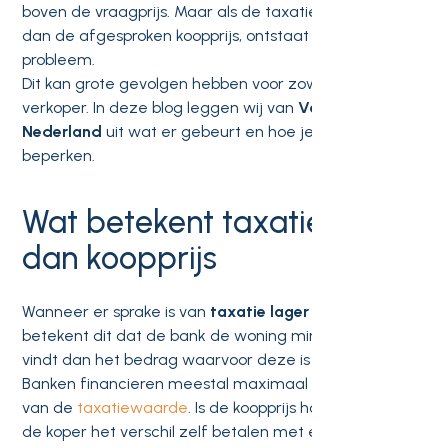
boven de vraagprijs. Maar als de taxatie lager uitvalt
dan de afgesproken koopprijs, ontstaat er direct een
probleem.
Dit kan grote gevolgen hebben voor zowel koper als
verkoper. In deze blog leggen wij van
Vastgoedgroep
Nederland
uit wat er gebeurt en hoe je risico’s kunt
beperken.
Wat betekent taxatie lager
dan koopprijs
Wanneer er sprake is van
taxatie lager dan koopprijs
,
betekent dit dat de bank de woning minder waard
vindt dan het bedrag waarvoor deze is verkocht.
Banken financieren meestal maximaal 100 procent
van de
taxatiewaarde
. Is de koopprijs hoger, dan moet
de koper het verschil zelf betalen met eigen geld.