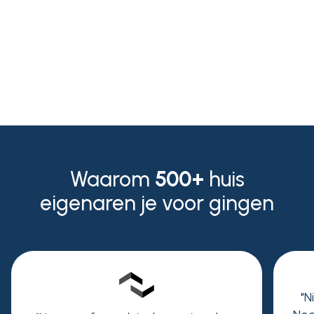
Niek Peters
Waarom
500+
huis
eigenaren je voor gingen
"N