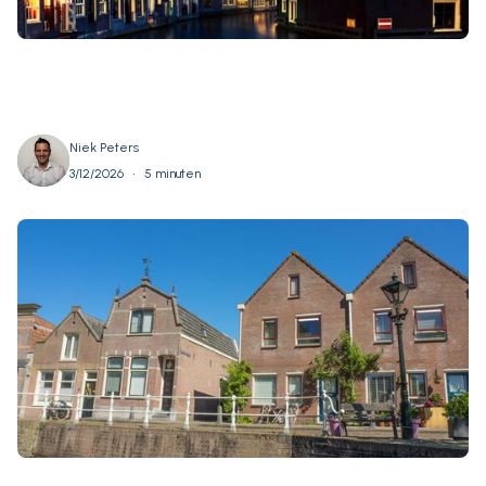
Niek Peters
•
3/12/2026
5 minuten