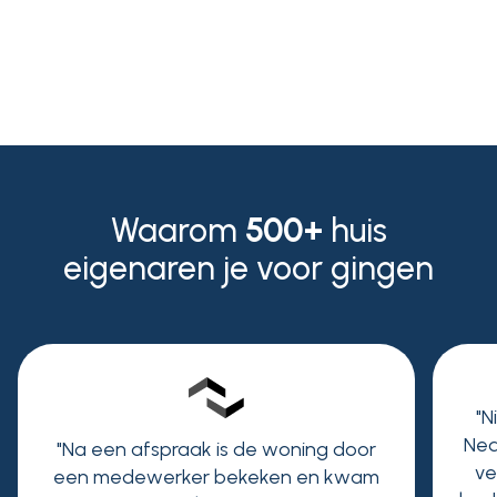
Niek Peters
Waarom
500+
huis
eigenaren je voor gingen
"N
Ned
"Na een afspraak is de woning door
ve
een medewerker bekeken en kwam