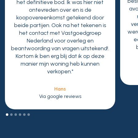
besl
het definitieve bod. Ik was hier niet
avo
ontevreden over en is de
koopovereenkomst getekend door
ve
beide partijen. Ook na het tekenen is
wer
het contact met Vastgoedgroep
e
Nederland voor overleg en
beantwoording van vragen uitstekend!.
Kortom ik ben erg blij dat ik op deze
manier mijn woning heb kunnen
verkopen."
Hans
Via google reviews