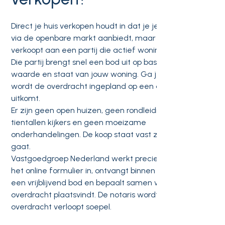
Direct je huis verkopen houdt in dat je je woning niet
via de openbare markt aanbiedt, maar rechtstreeks
verkoopt aan een partij die actief woningen opkoopt.
Die partij brengt snel een bod uit op basis van de
waarde en staat van jouw woning. Ga je akkoord, dan
wordt de overdracht ingepland op een datum die jou
uitkomt.
Er zijn geen open huizen, geen rondleidingen voor
tientallen kijkers en geen moeizame
onderhandelingen. De koop staat vast zodra jij akkoord
gaat.
Vastgoedgroep Nederland werkt precies zo. Je vult
het online formulier in, ontvangt binnen één werkdag
een vrijblijvend bod en bepaalt samen wanneer de
overdracht plaatsvindt. De notaris wordt geregeld, de
overdracht verloopt soepel.