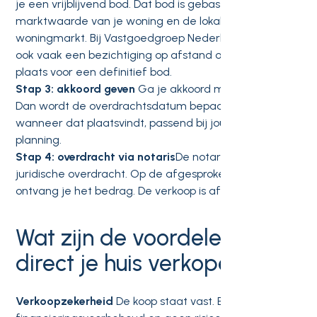
je een vrijblijvend bod. Dat bod is gebaseerd op de
marktwaarde van je woning en de lokale
woningmarkt. Bij Vastgoedgroep Nederland vindt er
ook vaak een bezichtiging op afstand of ter plekke
plaats voor een definitief bod.
Stap 3: akkoord geven
Ga je akkoord met het bod?
Dan wordt de overdrachtsdatum bepaald. Je kiest zelf
wanneer dat plaatsvindt, passend bij jouw situatie en
planning.
Stap 4: overdracht via notaris
De notaris regelt de
juridische overdracht. Op de afgesproken datum
ontvang je het bedrag. De verkoop is afgerond.
Wat zijn de voordelen van
direct je huis verkopen?
Verkoopzekerheid
De koop staat vast. Er is geen