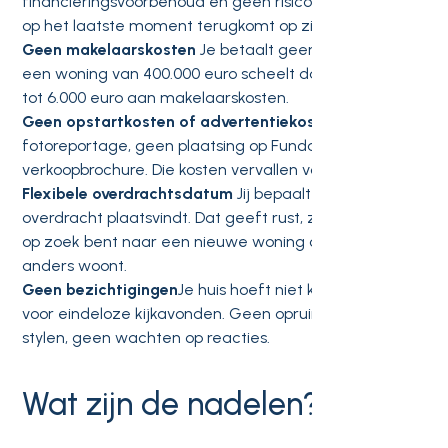
financieringsvoorbehoud en geen risico dat de koper
op het laatste moment terugkomt op zijn beslissing.
Geen makelaarskosten
Je betaalt geen courtage. Bij
een woning van 400.000 euro scheelt dat al snel 5.000
tot 6.000 euro aan makelaarskosten.
Geen opstartkosten of advertentiekosten
Geen
fotoreportage, geen plaatsing op Funda, geen
verkoopbrochure. Die kosten vervallen volledig.
Flexibele overdrachtsdatum
Jij bepaalt wanneer de
overdracht plaatsvindt. Dat geeft rust, zeker als je nog
op zoek bent naar een nieuwe woning of nog ergens
anders woont.
Geen bezichtigingen
Je huis hoeft niet klaar te zijn
voor eindeloze kijkavonden. Geen opruimen, geen
stylen, geen wachten op reacties.
Wat zijn de nadelen?