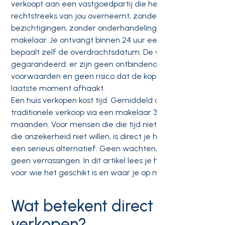
verkoopt aan een vastgoedpartij die het huis
rechtstreeks van jou overneemt, zonder
bezichtigingen, zonder onderhandelingen en zonder
makelaar. Je ontvangt binnen 24 uur een bod en
bepaalt zelf de overdrachtsdatum. De verkoop is
gegarandeerd: er zijn geen ontbindende
voorwaarden en geen risico dat de koper op het
laatste moment afhaakt.
Een huis verkopen kost tijd. Gemiddeld duurt een
traditionele verkoop via een makelaar 3 tot 6
maanden. Voor mensen die die tijd niet hebben of die
die onzekerheid niet willen, is direct je huis verkopen
een serieus alternatief. Geen wachten, geen stress,
geen verrassingen. In dit artikel lees je hoe het werkt,
voor wie het geschikt is en waar je op moet letten.
Wat betekent direct huis
verkopen?